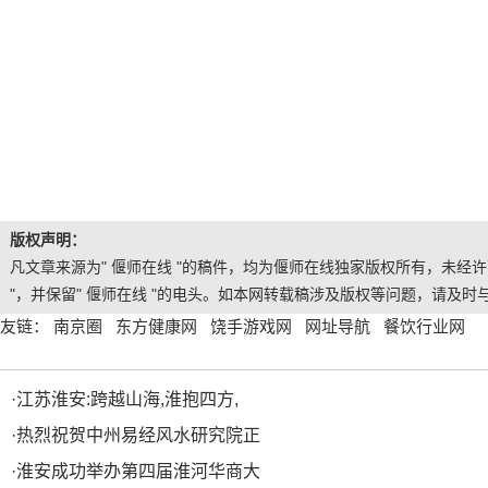
版权声明：
凡文章来源为" 偃师在线 "的稿件，均为偃师在线独家版权所有，未经
"，并保留" 偃师在线 "的电头。如本网转载稿涉及版权等问题，请及时
友链：
南京圈
东方健康网
饶手游戏网
网址导航
餐饮行业网
·
江苏淮安:跨越山海,淮抱四方,
·
热烈祝贺中州易经风水研究院正
·
淮安成功举办第四届淮河华商大