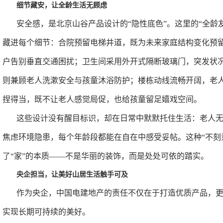
细节藏安，让全龄生活无顾虑
安全感，是北京山谷产品设计的
“
隐性底色
”
。这里的
“
全龄
藏进每个细节：合院预留电梯井道，既为未来家庭结构变化预
户告别垂直交通困扰；卫生间采用外开式隔断玻璃门，突发状
则兼顾老人洗漱安全与孩童沐浴防护；楼栋动线流畅开阔，老
捏得当，既不让老人感觉局促，也给孩童留足嬉戏空间。
这些设计没有醒目标识，却在日常中默默托住生活：老人
焦虑环境隐患，每个年龄段都能在自在中感受妥帖。这种
“
不刻
了
“
家
”
的本质
——
不是华丽的装饰，而是处处可依的踏实。
央企担当，让美好山居生活触手可及
作为央企，中国电建地产的责任不仅在于打造优质产品，
实现长期可持续的美好。