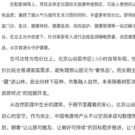
在配套保障上，项目总体定位国际文旅康养度假区，已投入使用的
有品质；兼顾了烟火气与城市生活习惯的同时，丰盛更有性价比。即将
盖门诊、急诊、健康体检、健康监测、风险监护、健康管理等一站式解
台，在业主允许前提下，针对居家老人进行远程监测睡眠质量、动态健
品，从饮食源头守护健康。
在可达性与性价比上，北京山谷距市区
1.5
小时自驾车程，
价比贴合普通家庭需求，避免理想山居沦为
“
奢侈品
”
。而长期
“
藏
”
进山林，商业向林下延伸、市集融入自然，未来随着树影
房即终点
”
的短期开发。
从自然肌理中生长的建筑，于细节里藏着的安心，北京山
初心的坚守。作为央企，中国电建地产从不以空洞承诺勾勒理
划，朝着
“
让山居可触及、让美好可持续
”
的目标稳步推进，让
“