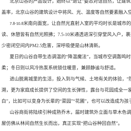
北京山谷的产品设计，始终以
“
退让
”
姿态对话自然，让建筑
盖率，北京山谷的建筑设计中将风、光、温度等自然要素融入
米南向面宽，让自然光直射入室的平均时长是城市的
7.8-10.8
读、休憩皆有自然光照拂；
7.5-10
米通透进深引穿堂风入户，裹
少密闭空间内
PM2.5
危害，深呼吸便是山林清新。
夏日的山谷自带生态调温的
“
降温魔法
”
，当城市空调轰鸣时
柔；冬日则以风冷热泵系统锁住暖意，兼顾静谧与舒适。
进山脱离城里的生活，投入到与气候、土地有关的体验，“
溯，更为家庭成长提供了空间的生长弹性，露台与花园成全一
白
”
，比如可以变身为长辈的
“
菜园
”“
花圃
”
，也可以改造成为孩
山谷商街将陆续引种成熟乔木，届时建筑外立面与草木色
屋仿佛从林间自然生长而出，真正实现
“
把山谷种回自然
”
。