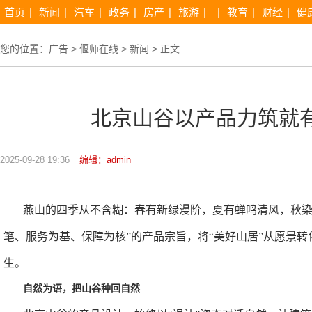
首页
|
新闻
|
汽车
|
政务
|
房产
|
旅游
|
|
教育
|
财经
|
健
您的位置：
广告
>
偃师在线
>
新闻
> 正文
北京山谷以产品力筑就
2025-09-28 19:36
编辑：admin
燕山的四季从不含糊：春有新绿漫阶，夏有蝉鸣清风，秋
笔、服务为基、保障为核
”
的产品宗旨，将
“
美好山居
”
从愿景转
生。
自然为语，把山谷种回自然